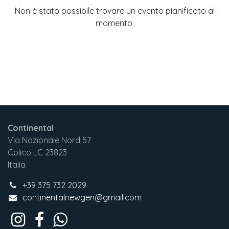
Non è stato possibile trovare un evento pianificato al
momento.
Continental
Via Nazionale Nord 57
Colico LC 23823
Italia
+3
9 375 732 2029
continentalnewgen@gmail.com