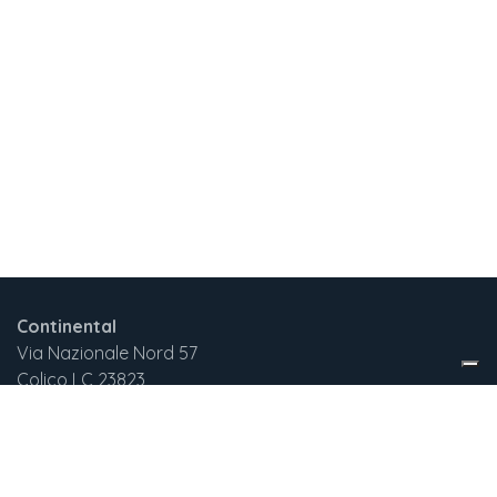
Continental
Via Nazionale Nord 57
Colico LC 23823
Italia
+3
9 375 732 2029
continentalnewgen@gmail.com