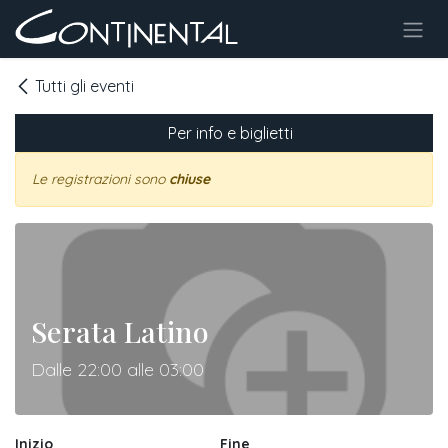
Passa al contenuto
Tutti gli eventi
Per info e biglietti
Le registrazioni sono
chiuse
Serata Latino
Dalle 22:00 alle 03:00
Inizio
Fine