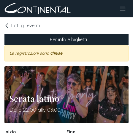
Passa al contenuto
Tutti gli eventi
Per info e biglietti
Le registrazioni sono
chiuse
Serata latino
Dalle 22:00 alle 03:00
Inizio
Fine