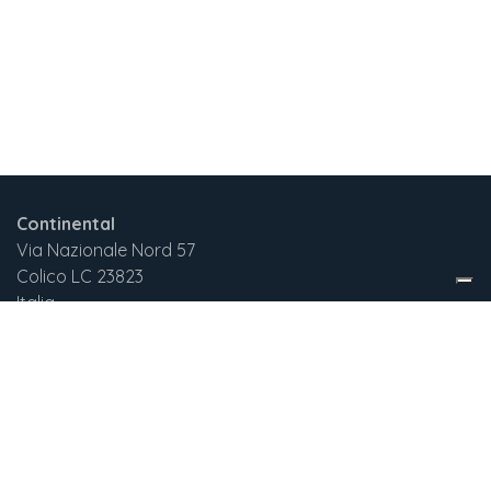
Continental
Via Nazionale Nord 57
Colico LC 23823
Italia
+3
9 375 732 2029
continentalnewgen@gmail.com