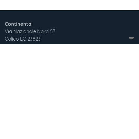
Continental
Via Nazionale Nord 57
Colico LC 23823
Italia
+3
9 375 732 2029
continentalnewgen@gmail.com
English (US)
|
Italiano
Copyright © New Generation Srl
Fornito da
- Il n° 1 tra gli
e-commerce open
source