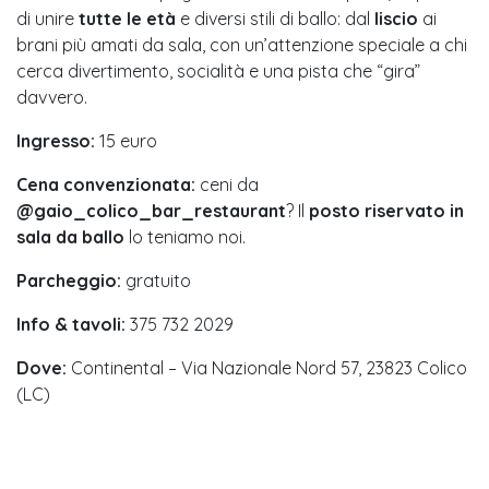
di unire
tutte le età
e diversi stili di ballo: dal
liscio
ai
brani più amati da sala, con un’attenzione speciale a chi
cerca divertimento, socialità e una pista che “gira”
davvero.
Ingresso:
15 euro
Cena convenzionata:
ceni da
@gaio_colico_bar_restaurant
? Il
posto riservato in
sala da ballo
lo teniamo noi.
Parcheggio:
gratuito
Info & tavoli:
375 732 2029
Dove:
Continental – Via Nazionale Nord 57, 23823 Colico
(LC)