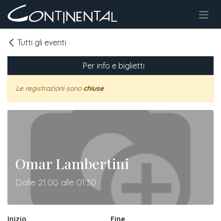
Passa al contenuto
Tutti gli eventi
Per info e biglietti
Le registrazioni sono
chiuse
Omar Lambertini
Dalle 21:00 alle 01:30
Inizio
Fine