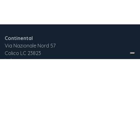
Continental
Via Nazionale Nord 57
Colico LC 23823
Italia
+3
9 375 732 2029
continentalnewgen@gmail.com
English (US)
|
Italiano
Copyright © New Generation Srl
Fornito da
- Il n° 1 tra gli
e-commerce open
source