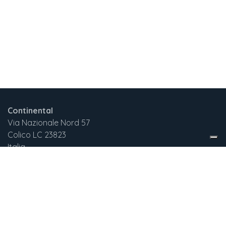
Continental
Via Nazionale Nord 57
Colico LC 23823
Italia
+3
9 375 732 2029
continentalnewgen@gmail.com