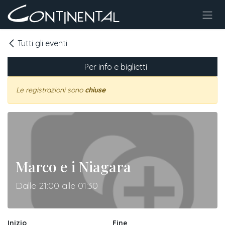
Passa al contenuto
Tutti gli eventi
Per info e biglietti
Le registrazioni sono
chiuse
Marco e i Niagara
Dalle 21:00 alle 01:30
Inizio
Fine