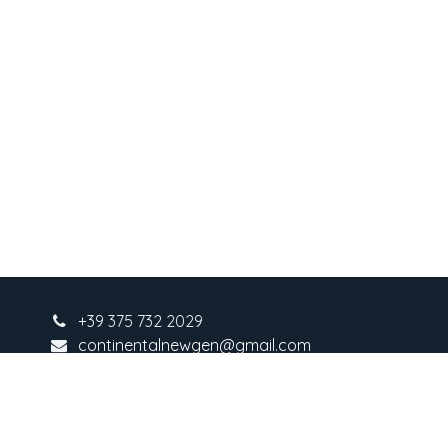
+3
9 375 732 2029
continentalnewgen@gmail.com