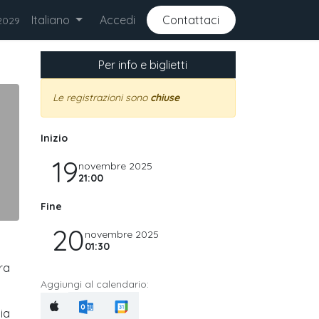
Italiano
Accedi
Contatta​​ci
2029
Per info e biglietti
Le registrazioni sono
chiuse
Inizio
19
novembre 2025
21:00
Fine
20
novembre 2025
01:30
ra
Aggiungi al calendario:
ia