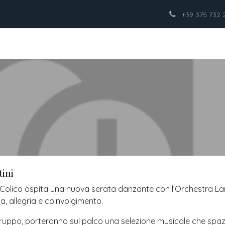
Eventi
Feste private
Corsi di ballo
+39 375 732 
tini
i Colico ospita una nuova serata danzante con l’Orchestra La
, allegria e coinvolgimento.
 gruppo, porteranno sul palco una selezione musicale che spaz