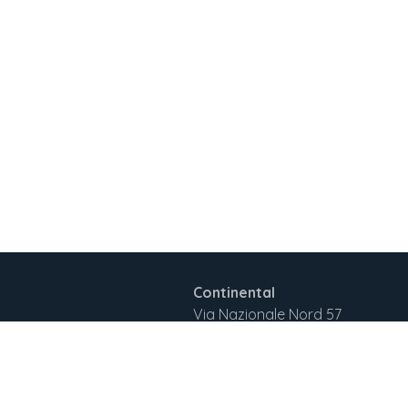
Continental
Via Nazionale Nord 57
Colico LC 23823
Italia