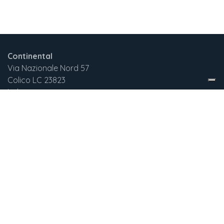
Continental
Via Nazionale Nord 57
Colico LC 23823
Italia
+3
9 375 732 2029
continentalnewgen@gmail.com
English (US)
|
Italiano
Copyright © New Generation Srl
Fornito da
- Il n° 1 tra gli
e-commerce open
source