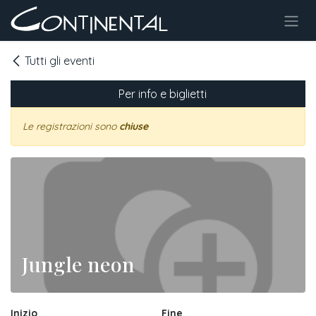
Passa al contenuto
Tutti gli eventi
Per info e biglietti
Le registrazioni sono
chiuse
Jungle neon
Inizio
Fine