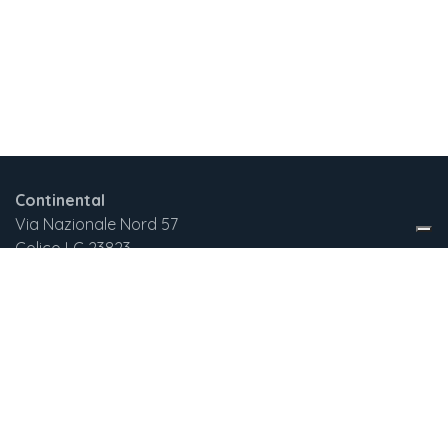
Continental
Via Nazionale Nord 57
Colico LC 23823
Italia
+3
9 375 732 2029
continentalnewgen@gmail.com