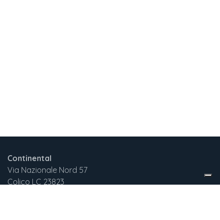
Continental
Via Nazionale Nord 57
Colico LC 23823
Italia
+3
9 375 732 2029