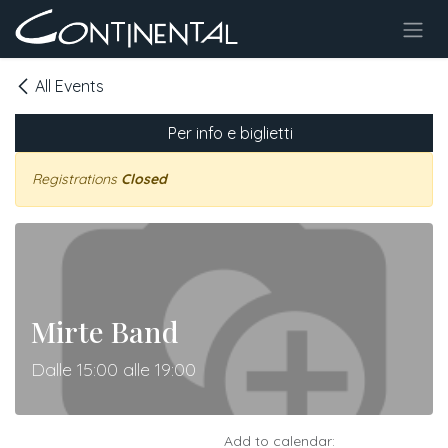
Skip to Content
All Events
Per info e biglietti
Registrations
Closed
Mirte Band
Dalle 15:00 alle 19:00
Add to calendar: