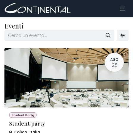
Passa al contenuto
Eventi
AGO
23
Student Party
Student party
Colico
,
Italia