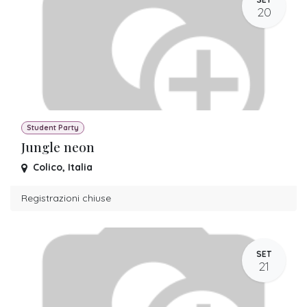
20
Student Party
Jungle neon
Colico
,
Italia
Registrazioni chiuse
SET
21