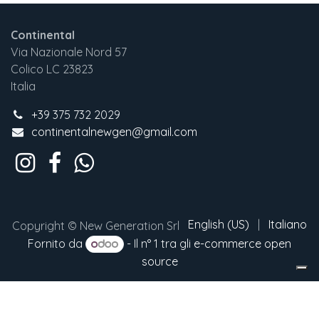
Continental
Via Nazionale Nord 57
Colico LC 23823
Italia
+3
9 375 732 2029
continentalnewgen@gmail.com
English (US)
|
Italiano
Copyright © New Generation Srl
Fornito da
- Il n° 1 tra gli
e-commerce open
source
Le tue preferenze relative alla privacy